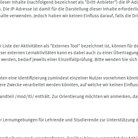
ieser Inhalte (nachfolgend bezeichnet als "Dritt-Anbieter") die IP-
. Die IP-Adresse ist damit für die Darstellung dieser Inhalte erforde
halte verwenden. Jedoch haben wir keinen Einfluss darauf, falls die Dr
 der Liste der Aktivitäten als "Externes Tool" bezeichnet ist, können für
 dieser externen Lernaktivitäten kann es dabei auch zu einer Übertra
rden, bedarf jeweils einer Einzelfallprüfung. Bitte wenden Sie sich 
Daten eine Identifizierung zumindest einzelner Nutzer vornehmen kön
dere Zwecke verarbeitet werden könnten, auf welche wir keinen Einflu
standteil /mod/lti/ enthält. Zur Orientierung möchten wir anmerken, da
tiver Lernumgebungen für Lehrende und Studierende zur Unterstützung