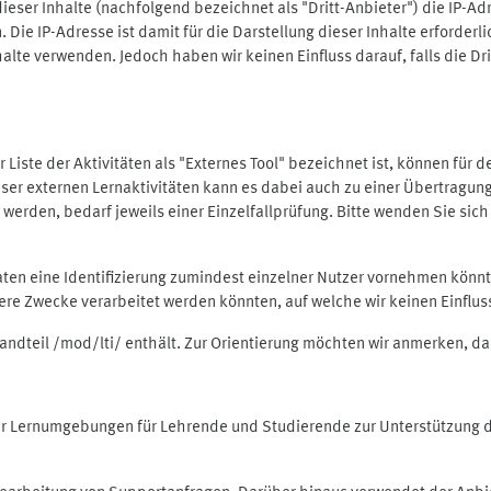
ieser Inhalte (nachfolgend bezeichnet als "Dritt-Anbieter") die IP-
. Die IP-Adresse ist damit für die Darstellung dieser Inhalte erforde
halte verwenden. Jedoch haben wir keinen Einfluss darauf, falls die Dr
 der Liste der Aktivitäten als "Externes Tool" bezeichnet ist, können für
 dieser externen Lernaktivitäten kann es dabei auch zu einer Übertra
rden, bedarf jeweils einer Einzelfallprüfung. Bitte wenden Sie sich 
Daten eine Identifizierung zumindest einzelner Nutzer vornehmen kön
dere Zwecke verarbeitet werden könnten, auf welche wir keinen Einflu
standteil /mod/lti/ enthält. Zur Orientierung möchten wir anmerken, da
tiver Lernumgebungen für Lehrende und Studierende zur Unterstützung