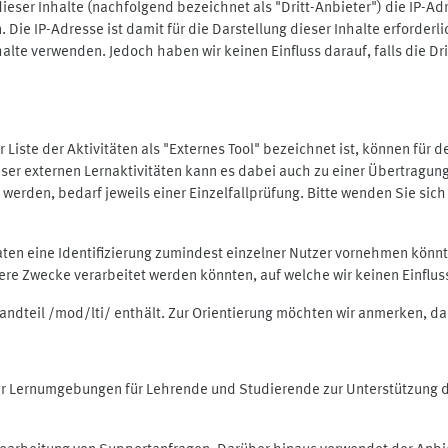
ieser Inhalte (nachfolgend bezeichnet als "Dritt-Anbieter") die IP-
. Die IP-Adresse ist damit für die Darstellung dieser Inhalte erforde
halte verwenden. Jedoch haben wir keinen Einfluss darauf, falls die Dr
 der Liste der Aktivitäten als "Externes Tool" bezeichnet ist, können für
 dieser externen Lernaktivitäten kann es dabei auch zu einer Übertra
rden, bedarf jeweils einer Einzelfallprüfung. Bitte wenden Sie sich 
Daten eine Identifizierung zumindest einzelner Nutzer vornehmen kön
dere Zwecke verarbeitet werden könnten, auf welche wir keinen Einflu
standteil /mod/lti/ enthält. Zur Orientierung möchten wir anmerken, da
tiver Lernumgebungen für Lehrende und Studierende zur Unterstützung