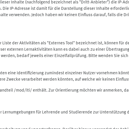
ieser Inhalte (nachfolgend bezeichnet als "Dritt-Anbieter") die IP-
. Die IP-Adresse ist damit für die Darstellung dieser Inhalte erforde
halte verwenden. Jedoch haben wir keinen Einfluss darauf, falls die Dr
 der Liste der Aktivitäten als "Externes Tool" bezeichnet ist, können für
 dieser externen Lernaktivitäten kann es dabei auch zu einer Übertra
rden, bedarf jeweils einer Einzelfallprüfung. Bitte wenden Sie sich 
Daten eine Identifizierung zumindest einzelner Nutzer vornehmen kön
dere Zwecke verarbeitet werden könnten, auf welche wir keinen Einflu
standteil /mod/lti/ enthält. Zur Orientierung möchten wir anmerken, da
tiver Lernumgebungen für Lehrende und Studierende zur Unterstützung