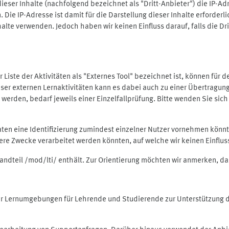
ieser Inhalte (nachfolgend bezeichnet als "Dritt-Anbieter") die IP-
. Die IP-Adresse ist damit für die Darstellung dieser Inhalte erforde
halte verwenden. Jedoch haben wir keinen Einfluss darauf, falls die Dr
 der Liste der Aktivitäten als "Externes Tool" bezeichnet ist, können für
 dieser externen Lernaktivitäten kann es dabei auch zu einer Übertra
rden, bedarf jeweils einer Einzelfallprüfung. Bitte wenden Sie sich 
Daten eine Identifizierung zumindest einzelner Nutzer vornehmen kön
dere Zwecke verarbeitet werden könnten, auf welche wir keinen Einflu
standteil /mod/lti/ enthält. Zur Orientierung möchten wir anmerken, da
tiver Lernumgebungen für Lehrende und Studierende zur Unterstützung