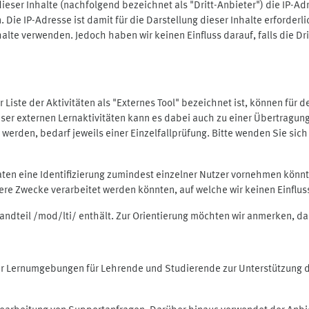
ieser Inhalte (nachfolgend bezeichnet als "Dritt-Anbieter") die IP-
. Die IP-Adresse ist damit für die Darstellung dieser Inhalte erforde
halte verwenden. Jedoch haben wir keinen Einfluss darauf, falls die Dr
 der Liste der Aktivitäten als "Externes Tool" bezeichnet ist, können für
 dieser externen Lernaktivitäten kann es dabei auch zu einer Übertra
rden, bedarf jeweils einer Einzelfallprüfung. Bitte wenden Sie sich 
Daten eine Identifizierung zumindest einzelner Nutzer vornehmen kön
dere Zwecke verarbeitet werden könnten, auf welche wir keinen Einflu
standteil /mod/lti/ enthält. Zur Orientierung möchten wir anmerken, da
tiver Lernumgebungen für Lehrende und Studierende zur Unterstützung