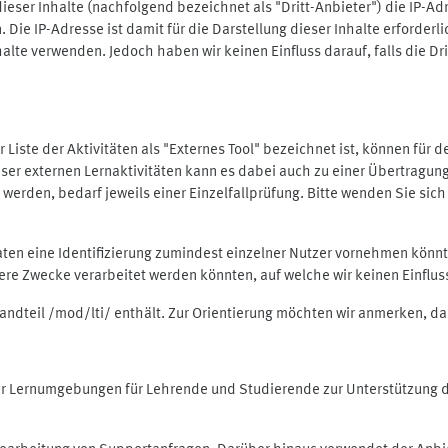
ieser Inhalte (nachfolgend bezeichnet als "Dritt-Anbieter") die IP-
. Die IP-Adresse ist damit für die Darstellung dieser Inhalte erforde
halte verwenden. Jedoch haben wir keinen Einfluss darauf, falls die Dr
 der Liste der Aktivitäten als "Externes Tool" bezeichnet ist, können für
 dieser externen Lernaktivitäten kann es dabei auch zu einer Übertra
rden, bedarf jeweils einer Einzelfallprüfung. Bitte wenden Sie sich 
Daten eine Identifizierung zumindest einzelner Nutzer vornehmen kön
dere Zwecke verarbeitet werden könnten, auf welche wir keinen Einflu
standteil /mod/lti/ enthält. Zur Orientierung möchten wir anmerken, da
tiver Lernumgebungen für Lehrende und Studierende zur Unterstützung