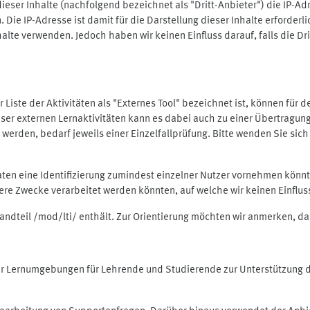
ieser Inhalte (nachfolgend bezeichnet als "Dritt-Anbieter") die IP-
. Die IP-Adresse ist damit für die Darstellung dieser Inhalte erforde
halte verwenden. Jedoch haben wir keinen Einfluss darauf, falls die Dr
 der Liste der Aktivitäten als "Externes Tool" bezeichnet ist, können für
 dieser externen Lernaktivitäten kann es dabei auch zu einer Übertra
rden, bedarf jeweils einer Einzelfallprüfung. Bitte wenden Sie sich 
Daten eine Identifizierung zumindest einzelner Nutzer vornehmen kön
dere Zwecke verarbeitet werden könnten, auf welche wir keinen Einflu
standteil /mod/lti/ enthält. Zur Orientierung möchten wir anmerken, da
tiver Lernumgebungen für Lehrende und Studierende zur Unterstützung