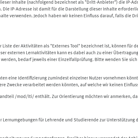
ieser Inhalte (nachfolgend bezeichnet als "Dritt-Anbieter") die IP-
. Die IP-Adresse ist damit für die Darstellung dieser Inhalte erforde
halte verwenden. Jedoch haben wir keinen Einfluss darauf, falls die Dr
 der Liste der Aktivitäten als "Externes Tool" bezeichnet ist, können für
 dieser externen Lernaktivitäten kann es dabei auch zu einer Übertra
rden, bedarf jeweils einer Einzelfallprüfung. Bitte wenden Sie sich 
Daten eine Identifizierung zumindest einzelner Nutzer vornehmen kön
dere Zwecke verarbeitet werden könnten, auf welche wir keinen Einflu
standteil /mod/lti/ enthält. Zur Orientierung möchten wir anmerken, da
tiver Lernumgebungen für Lehrende und Studierende zur Unterstützung