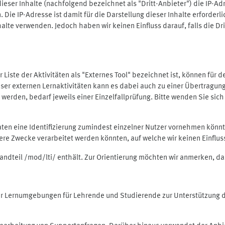
ieser Inhalte (nachfolgend bezeichnet als "Dritt-Anbieter") die IP-
. Die IP-Adresse ist damit für die Darstellung dieser Inhalte erforde
halte verwenden. Jedoch haben wir keinen Einfluss darauf, falls die Dr
 der Liste der Aktivitäten als "Externes Tool" bezeichnet ist, können für
 dieser externen Lernaktivitäten kann es dabei auch zu einer Übertra
rden, bedarf jeweils einer Einzelfallprüfung. Bitte wenden Sie sich 
Daten eine Identifizierung zumindest einzelner Nutzer vornehmen kön
dere Zwecke verarbeitet werden könnten, auf welche wir keinen Einflu
standteil /mod/lti/ enthält. Zur Orientierung möchten wir anmerken, da
tiver Lernumgebungen für Lehrende und Studierende zur Unterstützung