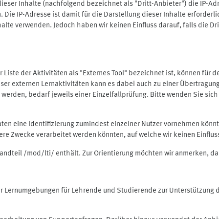
ieser Inhalte (nachfolgend bezeichnet als "Dritt-Anbieter") die IP-
. Die IP-Adresse ist damit für die Darstellung dieser Inhalte erforde
halte verwenden. Jedoch haben wir keinen Einfluss darauf, falls die Dr
 der Liste der Aktivitäten als "Externes Tool" bezeichnet ist, können für
 dieser externen Lernaktivitäten kann es dabei auch zu einer Übertra
rden, bedarf jeweils einer Einzelfallprüfung. Bitte wenden Sie sich 
Daten eine Identifizierung zumindest einzelner Nutzer vornehmen kön
dere Zwecke verarbeitet werden könnten, auf welche wir keinen Einflu
standteil /mod/lti/ enthält. Zur Orientierung möchten wir anmerken, da
tiver Lernumgebungen für Lehrende und Studierende zur Unterstützung