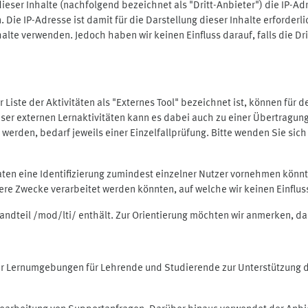
ieser Inhalte (nachfolgend bezeichnet als "Dritt-Anbieter") die IP-
. Die IP-Adresse ist damit für die Darstellung dieser Inhalte erforde
halte verwenden. Jedoch haben wir keinen Einfluss darauf, falls die Dr
 der Liste der Aktivitäten als "Externes Tool" bezeichnet ist, können für
 dieser externen Lernaktivitäten kann es dabei auch zu einer Übertra
rden, bedarf jeweils einer Einzelfallprüfung. Bitte wenden Sie sich 
Daten eine Identifizierung zumindest einzelner Nutzer vornehmen kön
dere Zwecke verarbeitet werden könnten, auf welche wir keinen Einflu
standteil /mod/lti/ enthält. Zur Orientierung möchten wir anmerken, da
tiver Lernumgebungen für Lehrende und Studierende zur Unterstützung