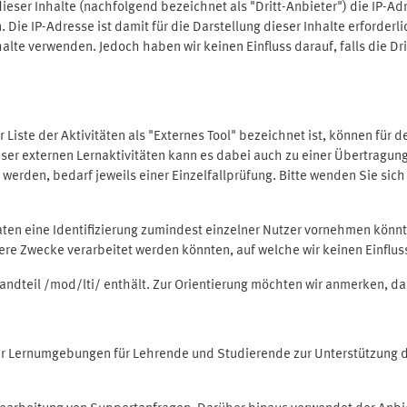
ieser Inhalte (nachfolgend bezeichnet als "Dritt-Anbieter") die IP-
. Die IP-Adresse ist damit für die Darstellung dieser Inhalte erforde
halte verwenden. Jedoch haben wir keinen Einfluss darauf, falls die Dr
 der Liste der Aktivitäten als "Externes Tool" bezeichnet ist, können für
 dieser externen Lernaktivitäten kann es dabei auch zu einer Übertra
rden, bedarf jeweils einer Einzelfallprüfung. Bitte wenden Sie sich 
Daten eine Identifizierung zumindest einzelner Nutzer vornehmen kön
dere Zwecke verarbeitet werden könnten, auf welche wir keinen Einflu
standteil /mod/lti/ enthält. Zur Orientierung möchten wir anmerken, da
tiver Lernumgebungen für Lehrende und Studierende zur Unterstützung