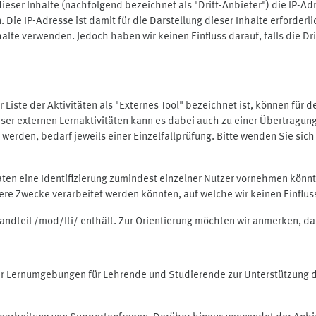
ieser Inhalte (nachfolgend bezeichnet als "Dritt-Anbieter") die IP-
. Die IP-Adresse ist damit für die Darstellung dieser Inhalte erforde
halte verwenden. Jedoch haben wir keinen Einfluss darauf, falls die Dr
 der Liste der Aktivitäten als "Externes Tool" bezeichnet ist, können für
 dieser externen Lernaktivitäten kann es dabei auch zu einer Übertra
rden, bedarf jeweils einer Einzelfallprüfung. Bitte wenden Sie sich 
Daten eine Identifizierung zumindest einzelner Nutzer vornehmen kön
dere Zwecke verarbeitet werden könnten, auf welche wir keinen Einflu
standteil /mod/lti/ enthält. Zur Orientierung möchten wir anmerken, da
tiver Lernumgebungen für Lehrende und Studierende zur Unterstützung