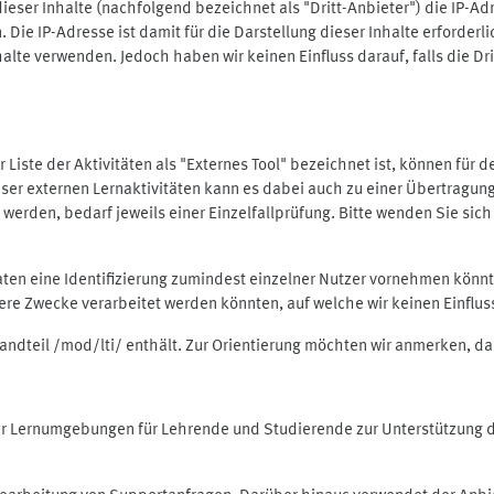
ieser Inhalte (nachfolgend bezeichnet als "Dritt-Anbieter") die IP-
. Die IP-Adresse ist damit für die Darstellung dieser Inhalte erforde
halte verwenden. Jedoch haben wir keinen Einfluss darauf, falls die Dr
 der Liste der Aktivitäten als "Externes Tool" bezeichnet ist, können für
 dieser externen Lernaktivitäten kann es dabei auch zu einer Übertra
rden, bedarf jeweils einer Einzelfallprüfung. Bitte wenden Sie sich 
Daten eine Identifizierung zumindest einzelner Nutzer vornehmen kön
dere Zwecke verarbeitet werden könnten, auf welche wir keinen Einflu
standteil /mod/lti/ enthält. Zur Orientierung möchten wir anmerken, da
tiver Lernumgebungen für Lehrende und Studierende zur Unterstützung