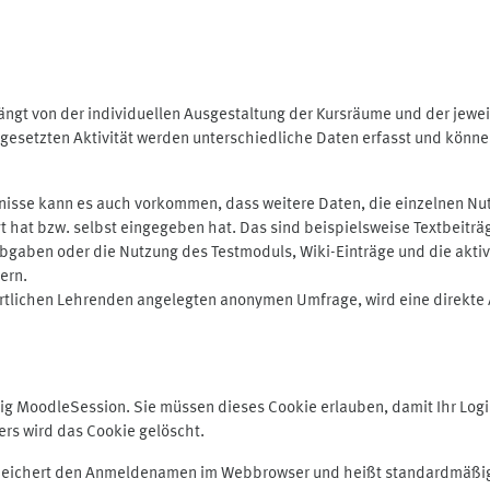
ngt von der individuellen Ausgestaltung der Kursräume und der jewei
gesetzten Aktivität werden unterschiedliche Daten erfasst und können 
isse kann es auch vorkommen, dass weitere Daten, die einzelnen Nut
ugt hat bzw. selbst eingegeben hat. Das sind beispielsweise Textbeitr
ben oder die Nutzung des Testmoduls, Wiki-Einträge und die aktive B
ern.
rtlichen Lehrenden angelegten anonymen Umfrage, wird eine direkte 
MoodleSession. Sie müssen dieses Cookie erlauben, damit Ihr Login b
s wird das Cookie gelöscht.
 speichert den Anmeldenamen im Webbrowser und heißt standardmäßig