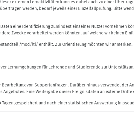
rt dieser externen Lernaktivitäten kann es dabei auch zu einer Übert
ertragen werden, bedarf jeweils einer Einzelfallprüfung. Bitte wende
n Daten eine Identifizierung zumindest einzelner Nutzer vornehmen 
 andere Zwecke verarbeitet werden könnten, auf welche wir keinen Einf
Bestandteil /mod/lti/ enthält. Zur Orientierung möchten wir anmerken,
raktiver Lernumgebungen für Lehrende und Studierende zur Unterstütz
der Bearbeitung von Supportanfragen. Darüber hinaus verwendet der An
 Angebotes. Eine Weitergabe dieser Ereignisdaten an externe Dritte e
0 Tagen gespeichert und nach einer statistischen Auswertung in pseu