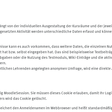
ngt von der individuellen Ausgestaltung der Kursräume und der jewei
gesetzten Aktivität werden unterschiedliche Daten erfasst und können 
isse kann es auch vorkommen, dass weitere Daten, die einzelnen Nut
ugt hat bzw. selbst eingegeben hat. Das sind beispielsweise Textbeitr
ben oder die Nutzung des Testmoduls, Wiki-Einträge und die aktive B
ern.
rtlichen Lehrenden angelegten anonymen Umfrage, wird eine direkte 
MoodleSession. Sie müssen dieses Cookie erlauben, damit Ihr Login b
s wird das Cookie gelöscht.
 speichert den Anmeldenamen im Webbrowser und heißt standardmäßig