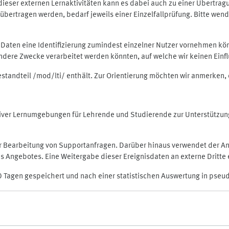
rt dieser externen Lernaktivitäten kann es dabei auch zu einer Übert
ertragen werden, bedarf jeweils einer Einzelfallprüfung. Bitte wende
n Daten eine Identifizierung zumindest einzelner Nutzer vornehmen 
 andere Zwecke verarbeitet werden könnten, auf welche wir keinen Einf
Bestandteil /mod/lti/ enthält. Zur Orientierung möchten wir anmerken,
raktiver Lernumgebungen für Lehrende und Studierende zur Unterstütz
der Bearbeitung von Supportanfragen. Darüber hinaus verwendet der An
 Angebotes. Eine Weitergabe dieser Ereignisdaten an externe Dritte e
0 Tagen gespeichert und nach einer statistischen Auswertung in pseu