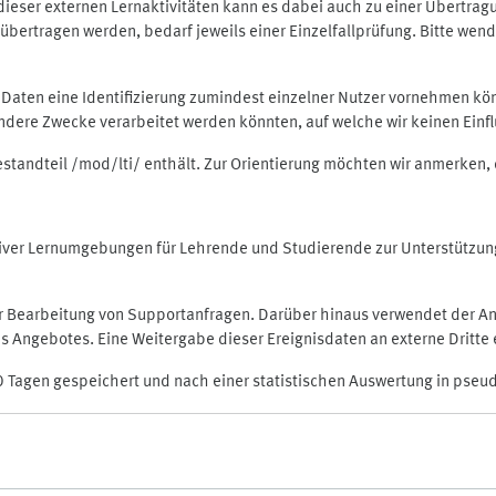
rt dieser externen Lernaktivitäten kann es dabei auch zu einer Übert
ertragen werden, bedarf jeweils einer Einzelfallprüfung. Bitte wende
n Daten eine Identifizierung zumindest einzelner Nutzer vornehmen 
 andere Zwecke verarbeitet werden könnten, auf welche wir keinen Einf
Bestandteil /mod/lti/ enthält. Zur Orientierung möchten wir anmerken,
raktiver Lernumgebungen für Lehrende und Studierende zur Unterstütz
der Bearbeitung von Supportanfragen. Darüber hinaus verwendet der An
 Angebotes. Eine Weitergabe dieser Ereignisdaten an externe Dritte e
0 Tagen gespeichert und nach einer statistischen Auswertung in pseu