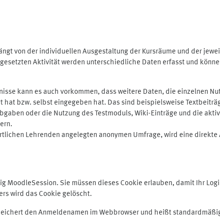
ngt von der individuellen Ausgestaltung der Kursräume und der jewei
gesetzten Aktivität werden unterschiedliche Daten erfasst und können 
isse kann es auch vorkommen, dass weitere Daten, die einzelnen Nut
ugt hat bzw. selbst eingegeben hat. Das sind beispielsweise Textbeitr
ben oder die Nutzung des Testmoduls, Wiki-Einträge und die aktive B
ern.
rtlichen Lehrenden angelegten anonymen Umfrage, wird eine direkte 
MoodleSession. Sie müssen dieses Cookie erlauben, damit Ihr Login b
s wird das Cookie gelöscht.
 speichert den Anmeldenamen im Webbrowser und heißt standardmäßig