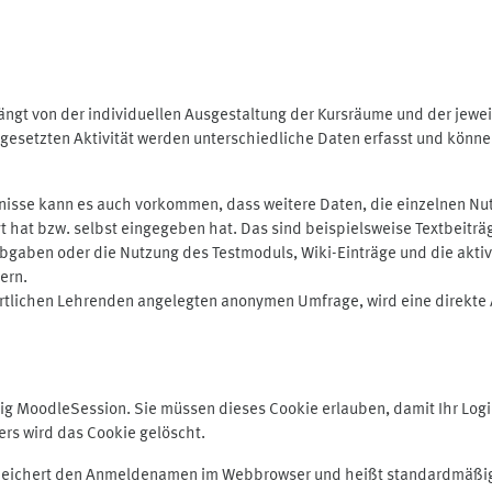
ngt von der individuellen Ausgestaltung der Kursräume und der jewei
gesetzten Aktivität werden unterschiedliche Daten erfasst und können 
isse kann es auch vorkommen, dass weitere Daten, die einzelnen Nut
ugt hat bzw. selbst eingegeben hat. Das sind beispielsweise Textbeitr
ben oder die Nutzung des Testmoduls, Wiki-Einträge und die aktive B
ern.
rtlichen Lehrenden angelegten anonymen Umfrage, wird eine direkte 
MoodleSession. Sie müssen dieses Cookie erlauben, damit Ihr Login b
s wird das Cookie gelöscht.
 speichert den Anmeldenamen im Webbrowser und heißt standardmäßig