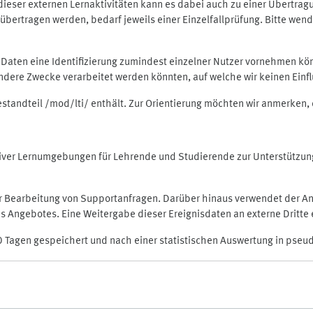
rt dieser externen Lernaktivitäten kann es dabei auch zu einer Übert
ertragen werden, bedarf jeweils einer Einzelfallprüfung. Bitte wende
n Daten eine Identifizierung zumindest einzelner Nutzer vornehmen 
 andere Zwecke verarbeitet werden könnten, auf welche wir keinen Einf
Bestandteil /mod/lti/ enthält. Zur Orientierung möchten wir anmerken,
raktiver Lernumgebungen für Lehrende und Studierende zur Unterstütz
der Bearbeitung von Supportanfragen. Darüber hinaus verwendet der An
 Angebotes. Eine Weitergabe dieser Ereignisdaten an externe Dritte e
0 Tagen gespeichert und nach einer statistischen Auswertung in pseu