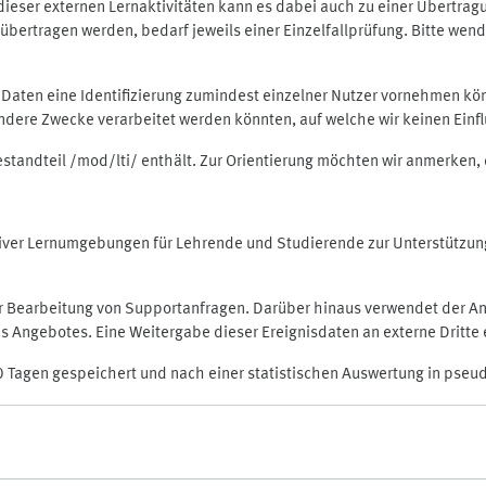
rt dieser externen Lernaktivitäten kann es dabei auch zu einer Übert
ertragen werden, bedarf jeweils einer Einzelfallprüfung. Bitte wende
n Daten eine Identifizierung zumindest einzelner Nutzer vornehmen 
 andere Zwecke verarbeitet werden könnten, auf welche wir keinen Einf
Bestandteil /mod/lti/ enthält. Zur Orientierung möchten wir anmerken,
raktiver Lernumgebungen für Lehrende und Studierende zur Unterstütz
der Bearbeitung von Supportanfragen. Darüber hinaus verwendet der An
 Angebotes. Eine Weitergabe dieser Ereignisdaten an externe Dritte e
0 Tagen gespeichert und nach einer statistischen Auswertung in pseu