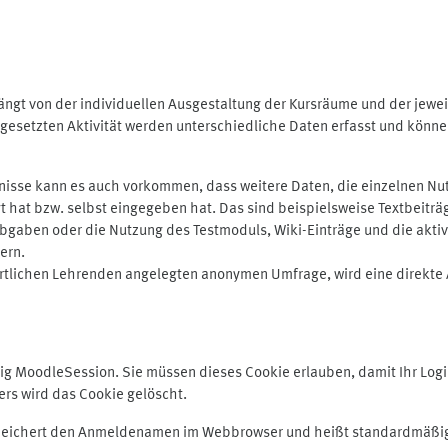
ngt von der individuellen Ausgestaltung der Kursräume und der jewei
gesetzten Aktivität werden unterschiedliche Daten erfasst und können 
isse kann es auch vorkommen, dass weitere Daten, die einzelnen Nut
ugt hat bzw. selbst eingegeben hat. Das sind beispielsweise Textbeitr
ben oder die Nutzung des Testmoduls, Wiki-Einträge und die aktive B
ern.
rtlichen Lehrenden angelegten anonymen Umfrage, wird eine direkte 
MoodleSession. Sie müssen dieses Cookie erlauben, damit Ihr Login b
s wird das Cookie gelöscht.
 speichert den Anmeldenamen im Webbrowser und heißt standardmäßig