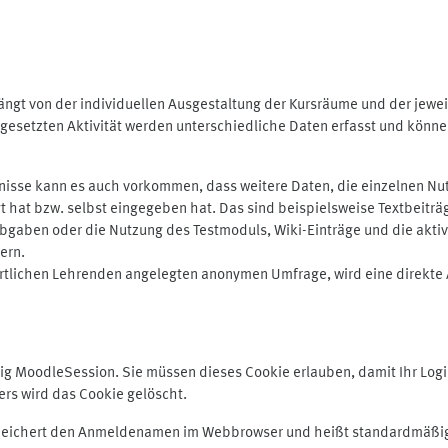
ngt von der individuellen Ausgestaltung der Kursräume und der jewei
gesetzten Aktivität werden unterschiedliche Daten erfasst und können 
isse kann es auch vorkommen, dass weitere Daten, die einzelnen Nut
ugt hat bzw. selbst eingegeben hat. Das sind beispielsweise Textbeitr
ben oder die Nutzung des Testmoduls, Wiki-Einträge und die aktive B
ern.
rtlichen Lehrenden angelegten anonymen Umfrage, wird eine direkte 
MoodleSession. Sie müssen dieses Cookie erlauben, damit Ihr Login b
s wird das Cookie gelöscht.
 speichert den Anmeldenamen im Webbrowser und heißt standardmäßig