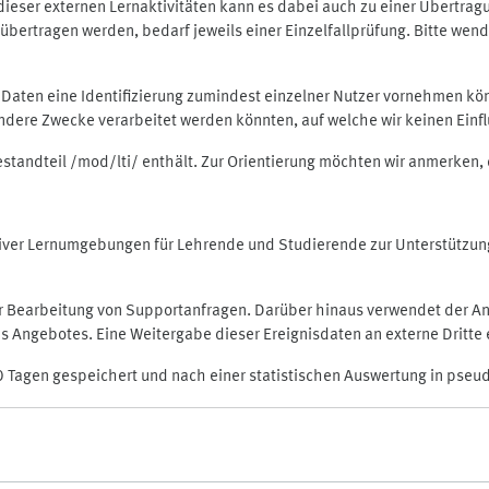
rt dieser externen Lernaktivitäten kann es dabei auch zu einer Übert
ertragen werden, bedarf jeweils einer Einzelfallprüfung. Bitte wende
n Daten eine Identifizierung zumindest einzelner Nutzer vornehmen 
 andere Zwecke verarbeitet werden könnten, auf welche wir keinen Einf
Bestandteil /mod/lti/ enthält. Zur Orientierung möchten wir anmerken,
raktiver Lernumgebungen für Lehrende und Studierende zur Unterstütz
der Bearbeitung von Supportanfragen. Darüber hinaus verwendet der An
 Angebotes. Eine Weitergabe dieser Ereignisdaten an externe Dritte e
0 Tagen gespeichert und nach einer statistischen Auswertung in pseu