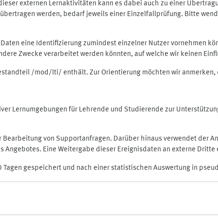
rt dieser externen Lernaktivitäten kann es dabei auch zu einer Übert
ertragen werden, bedarf jeweils einer Einzelfallprüfung. Bitte wende
n Daten eine Identifizierung zumindest einzelner Nutzer vornehmen 
 andere Zwecke verarbeitet werden könnten, auf welche wir keinen Einf
Bestandteil /mod/lti/ enthält. Zur Orientierung möchten wir anmerken,
raktiver Lernumgebungen für Lehrende und Studierende zur Unterstütz
der Bearbeitung von Supportanfragen. Darüber hinaus verwendet der An
 Angebotes. Eine Weitergabe dieser Ereignisdaten an externe Dritte e
0 Tagen gespeichert und nach einer statistischen Auswertung in pseu