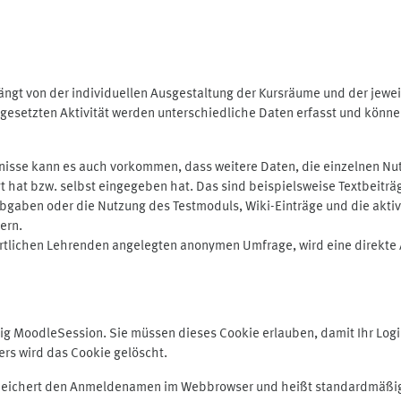
ngt von der individuellen Ausgestaltung der Kursräume und der jewei
gesetzten Aktivität werden unterschiedliche Daten erfasst und können 
isse kann es auch vorkommen, dass weitere Daten, die einzelnen Nut
ugt hat bzw. selbst eingegeben hat. Das sind beispielsweise Textbeitr
ben oder die Nutzung des Testmoduls, Wiki-Einträge und die aktive B
ern.
rtlichen Lehrenden angelegten anonymen Umfrage, wird eine direkte 
MoodleSession. Sie müssen dieses Cookie erlauben, damit Ihr Login b
s wird das Cookie gelöscht.
 speichert den Anmeldenamen im Webbrowser und heißt standardmäßig