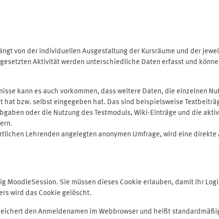
ngt von der individuellen Ausgestaltung der Kursräume und der jewei
gesetzten Aktivität werden unterschiedliche Daten erfasst und können 
isse kann es auch vorkommen, dass weitere Daten, die einzelnen Nut
ugt hat bzw. selbst eingegeben hat. Das sind beispielsweise Textbeitr
ben oder die Nutzung des Testmoduls, Wiki-Einträge und die aktive B
ern.
rtlichen Lehrenden angelegten anonymen Umfrage, wird eine direkte 
MoodleSession. Sie müssen dieses Cookie erlauben, damit Ihr Login b
s wird das Cookie gelöscht.
 speichert den Anmeldenamen im Webbrowser und heißt standardmäßig