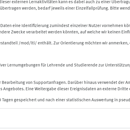
rt dieser externen Lernaktivitäten kann es dabei auch zu einer Übert
ertragen werden, bedarf jeweils einer Einzelfallprüfung. Bitte wende
n Daten eine Identifizierung zumindest einzelner Nutzer vornehmen 
 andere Zwecke verarbeitet werden könnten, auf welche wir keinen Einf
Bestandteil /mod/lti/ enthält. Zur Orientierung möchten wir anmerken,
raktiver Lernumgebungen für Lehrende und Studierende zur Unterstütz
der Bearbeitung von Supportanfragen. Darüber hinaus verwendet der An
 Angebotes. Eine Weitergabe dieser Ereignisdaten an externe Dritte e
0 Tagen gespeichert und nach einer statistischen Auswertung in pseu