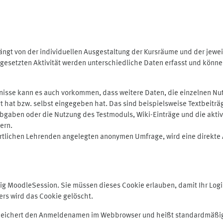
ngt von der individuellen Ausgestaltung der Kursräume und der jewei
gesetzten Aktivität werden unterschiedliche Daten erfasst und können 
isse kann es auch vorkommen, dass weitere Daten, die einzelnen Nut
ugt hat bzw. selbst eingegeben hat. Das sind beispielsweise Textbeitr
ben oder die Nutzung des Testmoduls, Wiki-Einträge und die aktive B
ern.
rtlichen Lehrenden angelegten anonymen Umfrage, wird eine direkte 
MoodleSession. Sie müssen dieses Cookie erlauben, damit Ihr Login b
s wird das Cookie gelöscht.
 speichert den Anmeldenamen im Webbrowser und heißt standardmäßig