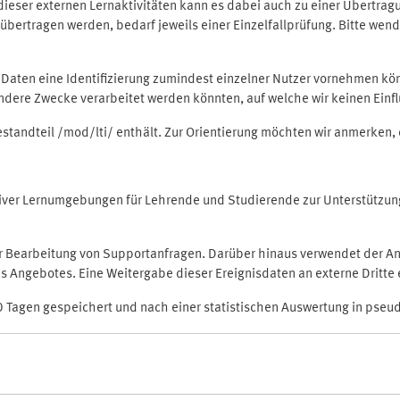
rt dieser externen Lernaktivitäten kann es dabei auch zu einer Übert
ertragen werden, bedarf jeweils einer Einzelfallprüfung. Bitte wende
n Daten eine Identifizierung zumindest einzelner Nutzer vornehmen 
 andere Zwecke verarbeitet werden könnten, auf welche wir keinen Einf
Bestandteil /mod/lti/ enthält. Zur Orientierung möchten wir anmerken,
raktiver Lernumgebungen für Lehrende und Studierende zur Unterstütz
der Bearbeitung von Supportanfragen. Darüber hinaus verwendet der An
 Angebotes. Eine Weitergabe dieser Ereignisdaten an externe Dritte e
0 Tagen gespeichert und nach einer statistischen Auswertung in pseu