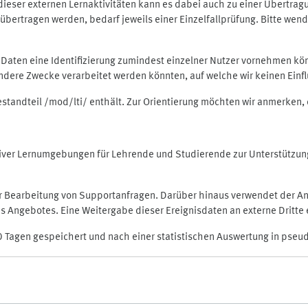
rt dieser externen Lernaktivitäten kann es dabei auch zu einer Übert
ertragen werden, bedarf jeweils einer Einzelfallprüfung. Bitte wende
n Daten eine Identifizierung zumindest einzelner Nutzer vornehmen 
 andere Zwecke verarbeitet werden könnten, auf welche wir keinen Einf
Bestandteil /mod/lti/ enthält. Zur Orientierung möchten wir anmerken,
raktiver Lernumgebungen für Lehrende und Studierende zur Unterstütz
der Bearbeitung von Supportanfragen. Darüber hinaus verwendet der An
 Angebotes. Eine Weitergabe dieser Ereignisdaten an externe Dritte e
0 Tagen gespeichert und nach einer statistischen Auswertung in pseu