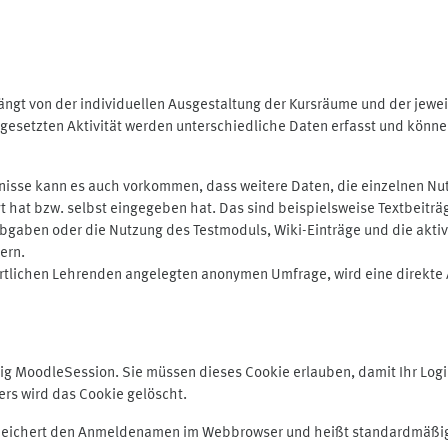
ngt von der individuellen Ausgestaltung der Kursräume und der jewei
gesetzten Aktivität werden unterschiedliche Daten erfasst und können 
isse kann es auch vorkommen, dass weitere Daten, die einzelnen Nut
ugt hat bzw. selbst eingegeben hat. Das sind beispielsweise Textbeitr
ben oder die Nutzung des Testmoduls, Wiki-Einträge und die aktive B
ern.
rtlichen Lehrenden angelegten anonymen Umfrage, wird eine direkte 
MoodleSession. Sie müssen dieses Cookie erlauben, damit Ihr Login b
s wird das Cookie gelöscht.
 speichert den Anmeldenamen im Webbrowser und heißt standardmäßig