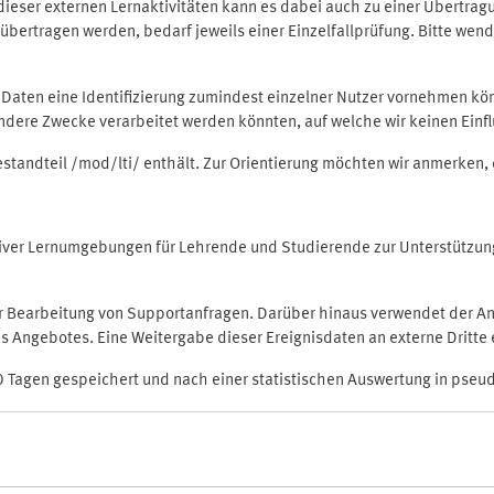
rt dieser externen Lernaktivitäten kann es dabei auch zu einer Übert
ertragen werden, bedarf jeweils einer Einzelfallprüfung. Bitte wende
n Daten eine Identifizierung zumindest einzelner Nutzer vornehmen 
 andere Zwecke verarbeitet werden könnten, auf welche wir keinen Einf
Bestandteil /mod/lti/ enthält. Zur Orientierung möchten wir anmerken,
raktiver Lernumgebungen für Lehrende und Studierende zur Unterstütz
der Bearbeitung von Supportanfragen. Darüber hinaus verwendet der An
 Angebotes. Eine Weitergabe dieser Ereignisdaten an externe Dritte e
0 Tagen gespeichert und nach einer statistischen Auswertung in pseu