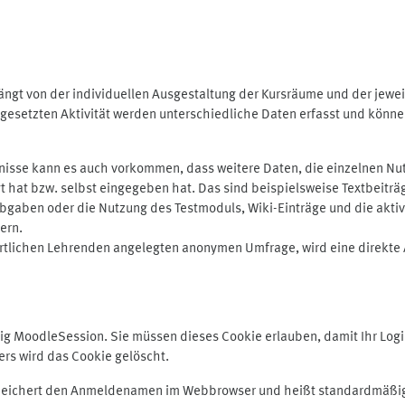
ngt von der individuellen Ausgestaltung der Kursräume und der jewei
gesetzten Aktivität werden unterschiedliche Daten erfasst und können 
isse kann es auch vorkommen, dass weitere Daten, die einzelnen Nut
ugt hat bzw. selbst eingegeben hat. Das sind beispielsweise Textbeitr
ben oder die Nutzung des Testmoduls, Wiki-Einträge und die aktive B
ern.
rtlichen Lehrenden angelegten anonymen Umfrage, wird eine direkte 
MoodleSession. Sie müssen dieses Cookie erlauben, damit Ihr Login b
s wird das Cookie gelöscht.
 speichert den Anmeldenamen im Webbrowser und heißt standardmäßig