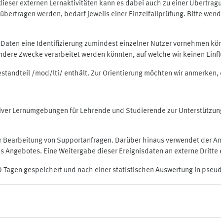
rt dieser externen Lernaktivitäten kann es dabei auch zu einer Übert
ertragen werden, bedarf jeweils einer Einzelfallprüfung. Bitte wende
n Daten eine Identifizierung zumindest einzelner Nutzer vornehmen 
 andere Zwecke verarbeitet werden könnten, auf welche wir keinen Einf
Bestandteil /mod/lti/ enthält. Zur Orientierung möchten wir anmerken,
raktiver Lernumgebungen für Lehrende und Studierende zur Unterstütz
der Bearbeitung von Supportanfragen. Darüber hinaus verwendet der An
 Angebotes. Eine Weitergabe dieser Ereignisdaten an externe Dritte e
0 Tagen gespeichert und nach einer statistischen Auswertung in pseu