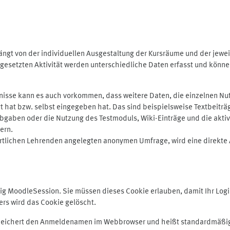
ngt von der individuellen Ausgestaltung der Kursräume und der jewei
gesetzten Aktivität werden unterschiedliche Daten erfasst und können 
isse kann es auch vorkommen, dass weitere Daten, die einzelnen Nut
ugt hat bzw. selbst eingegeben hat. Das sind beispielsweise Textbeitr
ben oder die Nutzung des Testmoduls, Wiki-Einträge und die aktive B
ern.
rtlichen Lehrenden angelegten anonymen Umfrage, wird eine direkte 
MoodleSession. Sie müssen dieses Cookie erlauben, damit Ihr Login b
s wird das Cookie gelöscht.
 speichert den Anmeldenamen im Webbrowser und heißt standardmäßig