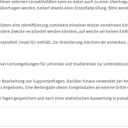
rt dieser externen Lernaktivitäten kann es dabei auch zu einer Übert
ertragen werden, bedarf jeweils einer Einzelfallprüfung. Bitte wende
n Daten eine Identifizierung zumindest einzelner Nutzer vornehmen 
 andere Zwecke verarbeitet werden könnten, auf welche wir keinen Einf
Bestandteil /mod/lti/ enthält. Zur Orientierung möchten wir anmerken,
raktiver Lernumgebungen für Lehrende und Studierende zur Unterstütz
der Bearbeitung von Supportanfragen. Darüber hinaus verwendet der An
 Angebotes. Eine Weitergabe dieser Ereignisdaten an externe Dritte e
0 Tagen gespeichert und nach einer statistischen Auswertung in pseu