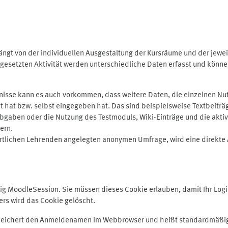
ngt von der individuellen Ausgestaltung der Kursräume und der jewei
gesetzten Aktivität werden unterschiedliche Daten erfasst und können 
isse kann es auch vorkommen, dass weitere Daten, die einzelnen Nut
ugt hat bzw. selbst eingegeben hat. Das sind beispielsweise Textbeitr
ben oder die Nutzung des Testmoduls, Wiki-Einträge und die aktive B
ern.
rtlichen Lehrenden angelegten anonymen Umfrage, wird eine direkte 
MoodleSession. Sie müssen dieses Cookie erlauben, damit Ihr Login b
s wird das Cookie gelöscht.
 speichert den Anmeldenamen im Webbrowser und heißt standardmäßig