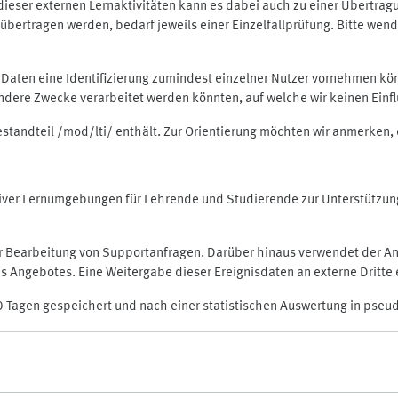
rt dieser externen Lernaktivitäten kann es dabei auch zu einer Übert
ertragen werden, bedarf jeweils einer Einzelfallprüfung. Bitte wende
n Daten eine Identifizierung zumindest einzelner Nutzer vornehmen 
 andere Zwecke verarbeitet werden könnten, auf welche wir keinen Einf
Bestandteil /mod/lti/ enthält. Zur Orientierung möchten wir anmerken,
raktiver Lernumgebungen für Lehrende und Studierende zur Unterstütz
der Bearbeitung von Supportanfragen. Darüber hinaus verwendet der An
 Angebotes. Eine Weitergabe dieser Ereignisdaten an externe Dritte e
0 Tagen gespeichert und nach einer statistischen Auswertung in pseu