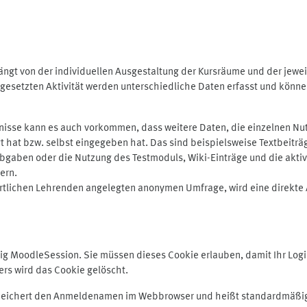
ngt von der individuellen Ausgestaltung der Kursräume und der jewei
gesetzten Aktivität werden unterschiedliche Daten erfasst und können 
isse kann es auch vorkommen, dass weitere Daten, die einzelnen Nut
ugt hat bzw. selbst eingegeben hat. Das sind beispielsweise Textbeitr
ben oder die Nutzung des Testmoduls, Wiki-Einträge und die aktive B
ern.
rtlichen Lehrenden angelegten anonymen Umfrage, wird eine direkte 
MoodleSession. Sie müssen dieses Cookie erlauben, damit Ihr Login b
s wird das Cookie gelöscht.
 speichert den Anmeldenamen im Webbrowser und heißt standardmäßig