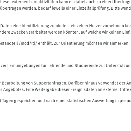
rt dieser externen Lernaktivitäten kann es dabei auch zu einer Übert
ertragen werden, bedarf jeweils einer Einzelfallprüfung. Bitte wende
n Daten eine Identifizierung zumindest einzelner Nutzer vornehmen 
 andere Zwecke verarbeitet werden könnten, auf welche wir keinen Einf
Bestandteil /mod/lti/ enthält. Zur Orientierung möchten wir anmerken,
raktiver Lernumgebungen für Lehrende und Studierende zur Unterstütz
der Bearbeitung von Supportanfragen. Darüber hinaus verwendet der An
 Angebotes. Eine Weitergabe dieser Ereignisdaten an externe Dritte e
0 Tagen gespeichert und nach einer statistischen Auswertung in pseu