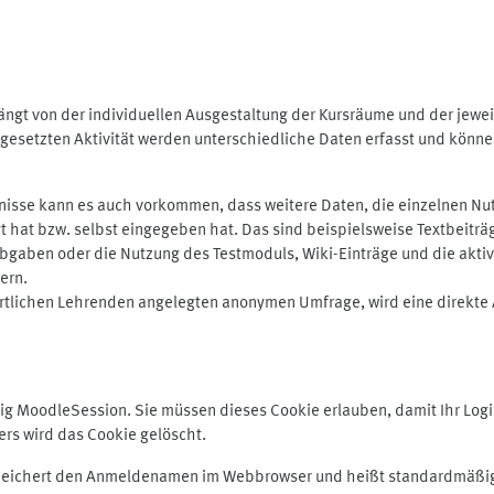
ngt von der individuellen Ausgestaltung der Kursräume und der jewei
gesetzten Aktivität werden unterschiedliche Daten erfasst und können 
isse kann es auch vorkommen, dass weitere Daten, die einzelnen Nut
ugt hat bzw. selbst eingegeben hat. Das sind beispielsweise Textbeitr
ben oder die Nutzung des Testmoduls, Wiki-Einträge und die aktive B
ern.
rtlichen Lehrenden angelegten anonymen Umfrage, wird eine direkte 
MoodleSession. Sie müssen dieses Cookie erlauben, damit Ihr Login b
s wird das Cookie gelöscht.
 speichert den Anmeldenamen im Webbrowser und heißt standardmäßig