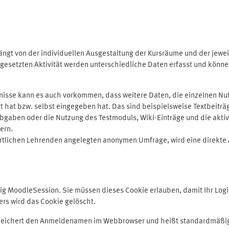
ngt von der individuellen Ausgestaltung der Kursräume und der jewei
gesetzten Aktivität werden unterschiedliche Daten erfasst und können 
isse kann es auch vorkommen, dass weitere Daten, die einzelnen Nut
ugt hat bzw. selbst eingegeben hat. Das sind beispielsweise Textbeitr
ben oder die Nutzung des Testmoduls, Wiki-Einträge und die aktive B
ern.
rtlichen Lehrenden angelegten anonymen Umfrage, wird eine direkte 
MoodleSession. Sie müssen dieses Cookie erlauben, damit Ihr Login b
s wird das Cookie gelöscht.
 speichert den Anmeldenamen im Webbrowser und heißt standardmäßig