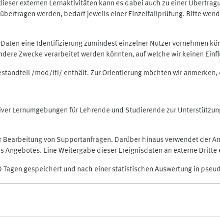
rt dieser externen Lernaktivitäten kann es dabei auch zu einer Übert
ertragen werden, bedarf jeweils einer Einzelfallprüfung. Bitte wende
n Daten eine Identifizierung zumindest einzelner Nutzer vornehmen 
 andere Zwecke verarbeitet werden könnten, auf welche wir keinen Einf
Bestandteil /mod/lti/ enthält. Zur Orientierung möchten wir anmerken,
raktiver Lernumgebungen für Lehrende und Studierende zur Unterstütz
der Bearbeitung von Supportanfragen. Darüber hinaus verwendet der An
 Angebotes. Eine Weitergabe dieser Ereignisdaten an externe Dritte e
0 Tagen gespeichert und nach einer statistischen Auswertung in pseu