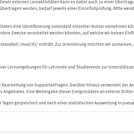
rt dieser externen Lernaktivitäten kann es dabei auch zu einer Übert
ertragen werden, bedarf jeweils einer Einzelfallprüfung. Bitte wende
n Daten eine Identifizierung zumindest einzelner Nutzer vornehmen 
 andere Zwecke verarbeitet werden könnten, auf welche wir keinen Einf
Bestandteil /mod/lti/ enthält. Zur Orientierung möchten wir anmerken,
raktiver Lernumgebungen für Lehrende und Studierende zur Unterstütz
der Bearbeitung von Supportanfragen. Darüber hinaus verwendet der An
 Angebotes. Eine Weitergabe dieser Ereignisdaten an externe Dritte e
0 Tagen gespeichert und nach einer statistischen Auswertung in pseu