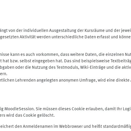
ngt von der individuellen Ausgestaltung der Kursräume und der jewei
gesetzten Aktivität werden unterschiedliche Daten erfasst und können 
isse kann es auch vorkommen, dass weitere Daten, die einzelnen Nut
ugt hat bzw. selbst eingegeben hat. Das sind beispielsweise Textbeitr
ben oder die Nutzung des Testmoduls, Wiki-Einträge und die aktive B
ern.
rtlichen Lehrenden angelegten anonymen Umfrage, wird eine direkte 
MoodleSession. Sie müssen dieses Cookie erlauben, damit Ihr Login b
s wird das Cookie gelöscht.
 speichert den Anmeldenamen im Webbrowser und heißt standardmäßig