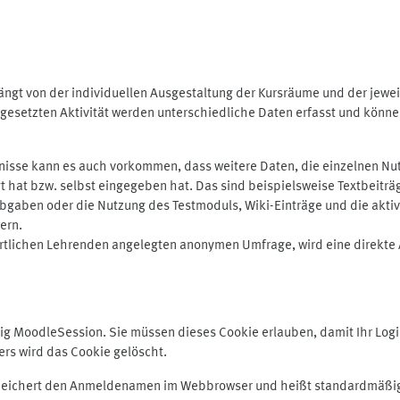
ngt von der individuellen Ausgestaltung der Kursräume und der jewei
gesetzten Aktivität werden unterschiedliche Daten erfasst und können 
isse kann es auch vorkommen, dass weitere Daten, die einzelnen Nut
ugt hat bzw. selbst eingegeben hat. Das sind beispielsweise Textbeitr
ben oder die Nutzung des Testmoduls, Wiki-Einträge und die aktive B
ern.
rtlichen Lehrenden angelegten anonymen Umfrage, wird eine direkte 
MoodleSession. Sie müssen dieses Cookie erlauben, damit Ihr Login b
s wird das Cookie gelöscht.
 speichert den Anmeldenamen im Webbrowser und heißt standardmäßig