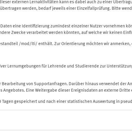
rt dieser externen Lernaktivitäten kann es dabei auch zu einer Übert
ertragen werden, bedarf jeweils einer Einzelfallprüfung. Bitte wende
n Daten eine Identifizierung zumindest einzelner Nutzer vornehmen 
 andere Zwecke verarbeitet werden könnten, auf welche wir keinen Einf
Bestandteil /mod/lti/ enthält. Zur Orientierung möchten wir anmerken,
raktiver Lernumgebungen für Lehrende und Studierende zur Unterstütz
der Bearbeitung von Supportanfragen. Darüber hinaus verwendet der An
 Angebotes. Eine Weitergabe dieser Ereignisdaten an externe Dritte e
0 Tagen gespeichert und nach einer statistischen Auswertung in pseu