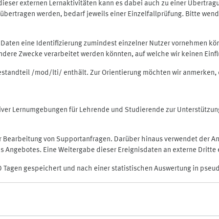
rt dieser externen Lernaktivitäten kann es dabei auch zu einer Übert
ertragen werden, bedarf jeweils einer Einzelfallprüfung. Bitte wende
n Daten eine Identifizierung zumindest einzelner Nutzer vornehmen 
 andere Zwecke verarbeitet werden könnten, auf welche wir keinen Einf
Bestandteil /mod/lti/ enthält. Zur Orientierung möchten wir anmerken,
raktiver Lernumgebungen für Lehrende und Studierende zur Unterstütz
der Bearbeitung von Supportanfragen. Darüber hinaus verwendet der An
 Angebotes. Eine Weitergabe dieser Ereignisdaten an externe Dritte e
0 Tagen gespeichert und nach einer statistischen Auswertung in pseu