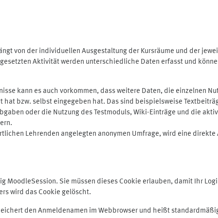
ngt von der individuellen Ausgestaltung der Kursräume und der jewei
gesetzten Aktivität werden unterschiedliche Daten erfasst und können 
isse kann es auch vorkommen, dass weitere Daten, die einzelnen Nut
ugt hat bzw. selbst eingegeben hat. Das sind beispielsweise Textbeitr
ben oder die Nutzung des Testmoduls, Wiki-Einträge und die aktive B
ern.
rtlichen Lehrenden angelegten anonymen Umfrage, wird eine direkte 
MoodleSession. Sie müssen dieses Cookie erlauben, damit Ihr Login b
s wird das Cookie gelöscht.
 speichert den Anmeldenamen im Webbrowser und heißt standardmäßig