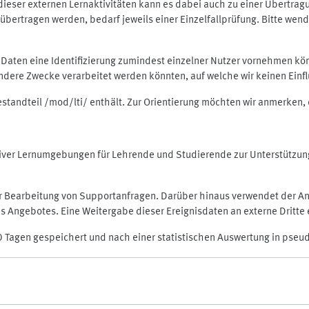
rt dieser externen Lernaktivitäten kann es dabei auch zu einer Übert
ertragen werden, bedarf jeweils einer Einzelfallprüfung. Bitte wende
n Daten eine Identifizierung zumindest einzelner Nutzer vornehmen 
 andere Zwecke verarbeitet werden könnten, auf welche wir keinen Einf
Bestandteil /mod/lti/ enthält. Zur Orientierung möchten wir anmerken,
raktiver Lernumgebungen für Lehrende und Studierende zur Unterstütz
der Bearbeitung von Supportanfragen. Darüber hinaus verwendet der An
 Angebotes. Eine Weitergabe dieser Ereignisdaten an externe Dritte e
0 Tagen gespeichert und nach einer statistischen Auswertung in pseu