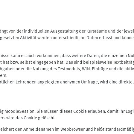
ngt von der individuellen Ausgestaltung der Kursräume und der jewei
gesetzten Aktivität werden unterschiedliche Daten erfasst und können 
isse kann es auch vorkommen, dass weitere Daten, die einzelnen Nut
ugt hat bzw. selbst eingegeben hat. Das sind beispielsweise Textbeitr
ben oder die Nutzung des Testmoduls, Wiki-Einträge und die aktive B
ern.
rtlichen Lehrenden angelegten anonymen Umfrage, wird eine direkte 
MoodleSession. Sie müssen dieses Cookie erlauben, damit Ihr Login b
s wird das Cookie gelöscht.
 speichert den Anmeldenamen im Webbrowser und heißt standardmäßig