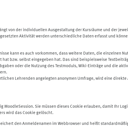
ngt von der individuellen Ausgestaltung der Kursräume und der jewei
gesetzten Aktivität werden unterschiedliche Daten erfasst und können 
isse kann es auch vorkommen, dass weitere Daten, die einzelnen Nut
ugt hat bzw. selbst eingegeben hat. Das sind beispielsweise Textbeitr
ben oder die Nutzung des Testmoduls, Wiki-Einträge und die aktive B
ern.
rtlichen Lehrenden angelegten anonymen Umfrage, wird eine direkte 
MoodleSession. Sie müssen dieses Cookie erlauben, damit Ihr Login b
s wird das Cookie gelöscht.
 speichert den Anmeldenamen im Webbrowser und heißt standardmäßig