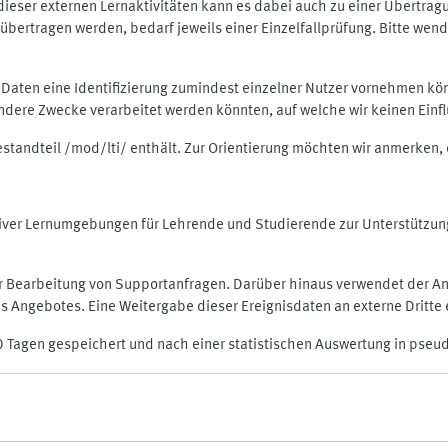
rt dieser externen Lernaktivitäten kann es dabei auch zu einer Übert
ertragen werden, bedarf jeweils einer Einzelfallprüfung. Bitte wende
n Daten eine Identifizierung zumindest einzelner Nutzer vornehmen 
 andere Zwecke verarbeitet werden könnten, auf welche wir keinen Einf
Bestandteil /mod/lti/ enthält. Zur Orientierung möchten wir anmerken,
raktiver Lernumgebungen für Lehrende und Studierende zur Unterstütz
der Bearbeitung von Supportanfragen. Darüber hinaus verwendet der An
 Angebotes. Eine Weitergabe dieser Ereignisdaten an externe Dritte e
0 Tagen gespeichert und nach einer statistischen Auswertung in pseu