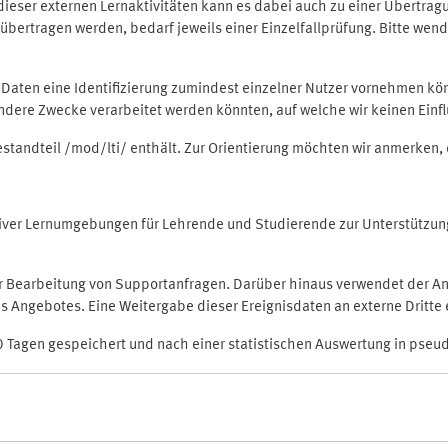
rt dieser externen Lernaktivitäten kann es dabei auch zu einer Übert
ertragen werden, bedarf jeweils einer Einzelfallprüfung. Bitte wende
n Daten eine Identifizierung zumindest einzelner Nutzer vornehmen 
 andere Zwecke verarbeitet werden könnten, auf welche wir keinen Einf
Bestandteil /mod/lti/ enthält. Zur Orientierung möchten wir anmerken,
raktiver Lernumgebungen für Lehrende und Studierende zur Unterstütz
der Bearbeitung von Supportanfragen. Darüber hinaus verwendet der An
 Angebotes. Eine Weitergabe dieser Ereignisdaten an externe Dritte e
0 Tagen gespeichert und nach einer statistischen Auswertung in pseu