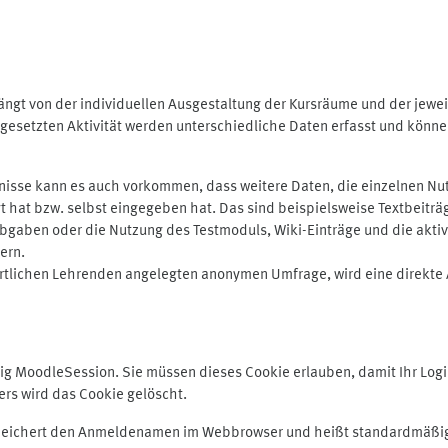
ngt von der individuellen Ausgestaltung der Kursräume und der jewei
gesetzten Aktivität werden unterschiedliche Daten erfasst und können 
isse kann es auch vorkommen, dass weitere Daten, die einzelnen Nut
ugt hat bzw. selbst eingegeben hat. Das sind beispielsweise Textbeitr
ben oder die Nutzung des Testmoduls, Wiki-Einträge und die aktive B
ern.
rtlichen Lehrenden angelegten anonymen Umfrage, wird eine direkte 
MoodleSession. Sie müssen dieses Cookie erlauben, damit Ihr Login b
s wird das Cookie gelöscht.
 speichert den Anmeldenamen im Webbrowser und heißt standardmäßig