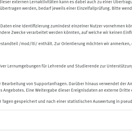
rt dieser externen Lernaktivitäten kann es dabei auch zu einer Übert
ertragen werden, bedarf jeweils einer Einzelfallprüfung. Bitte wende
n Daten eine Identifizierung zumindest einzelner Nutzer vornehmen 
 andere Zwecke verarbeitet werden könnten, auf welche wir keinen Einf
Bestandteil /mod/lti/ enthält. Zur Orientierung möchten wir anmerken,
raktiver Lernumgebungen für Lehrende und Studierende zur Unterstütz
der Bearbeitung von Supportanfragen. Darüber hinaus verwendet der An
 Angebotes. Eine Weitergabe dieser Ereignisdaten an externe Dritte e
0 Tagen gespeichert und nach einer statistischen Auswertung in pseu