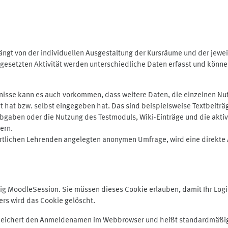
ngt von der individuellen Ausgestaltung der Kursräume und der jewei
gesetzten Aktivität werden unterschiedliche Daten erfasst und können 
isse kann es auch vorkommen, dass weitere Daten, die einzelnen Nut
ugt hat bzw. selbst eingegeben hat. Das sind beispielsweise Textbeitr
ben oder die Nutzung des Testmoduls, Wiki-Einträge und die aktive B
ern.
rtlichen Lehrenden angelegten anonymen Umfrage, wird eine direkte 
MoodleSession. Sie müssen dieses Cookie erlauben, damit Ihr Login b
s wird das Cookie gelöscht.
 speichert den Anmeldenamen im Webbrowser und heißt standardmäßig