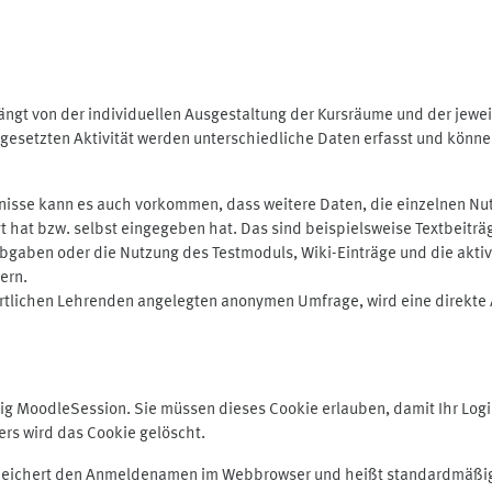
ngt von der individuellen Ausgestaltung der Kursräume und der jewei
gesetzten Aktivität werden unterschiedliche Daten erfasst und können 
isse kann es auch vorkommen, dass weitere Daten, die einzelnen Nut
ugt hat bzw. selbst eingegeben hat. Das sind beispielsweise Textbeitr
ben oder die Nutzung des Testmoduls, Wiki-Einträge und die aktive B
ern.
rtlichen Lehrenden angelegten anonymen Umfrage, wird eine direkte 
MoodleSession. Sie müssen dieses Cookie erlauben, damit Ihr Login b
s wird das Cookie gelöscht.
 speichert den Anmeldenamen im Webbrowser und heißt standardmäßig