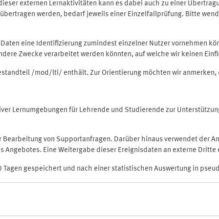
rt dieser externen Lernaktivitäten kann es dabei auch zu einer Übert
ertragen werden, bedarf jeweils einer Einzelfallprüfung. Bitte wende
n Daten eine Identifizierung zumindest einzelner Nutzer vornehmen 
 andere Zwecke verarbeitet werden könnten, auf welche wir keinen Einf
Bestandteil /mod/lti/ enthält. Zur Orientierung möchten wir anmerken,
raktiver Lernumgebungen für Lehrende und Studierende zur Unterstütz
der Bearbeitung von Supportanfragen. Darüber hinaus verwendet der An
 Angebotes. Eine Weitergabe dieser Ereignisdaten an externe Dritte e
0 Tagen gespeichert und nach einer statistischen Auswertung in pseu