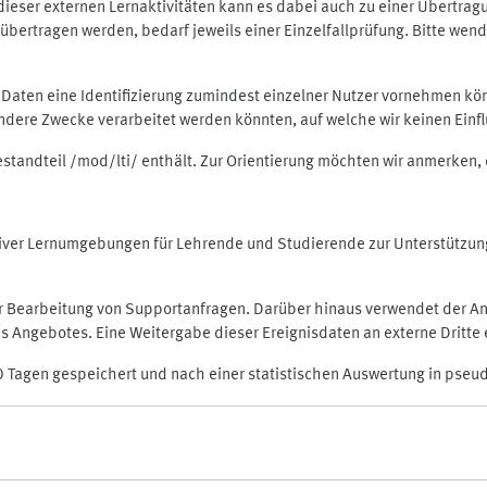
rt dieser externen Lernaktivitäten kann es dabei auch zu einer Übert
ertragen werden, bedarf jeweils einer Einzelfallprüfung. Bitte wende
n Daten eine Identifizierung zumindest einzelner Nutzer vornehmen 
 andere Zwecke verarbeitet werden könnten, auf welche wir keinen Einf
Bestandteil /mod/lti/ enthält. Zur Orientierung möchten wir anmerken,
raktiver Lernumgebungen für Lehrende und Studierende zur Unterstütz
der Bearbeitung von Supportanfragen. Darüber hinaus verwendet der An
 Angebotes. Eine Weitergabe dieser Ereignisdaten an externe Dritte e
0 Tagen gespeichert und nach einer statistischen Auswertung in pseu