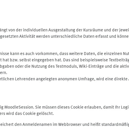
ngt von der individuellen Ausgestaltung der Kursräume und der jewei
gesetzten Aktivität werden unterschiedliche Daten erfasst und können 
isse kann es auch vorkommen, dass weitere Daten, die einzelnen Nut
ugt hat bzw. selbst eingegeben hat. Das sind beispielsweise Textbeitr
ben oder die Nutzung des Testmoduls, Wiki-Einträge und die aktive B
ern.
rtlichen Lehrenden angelegten anonymen Umfrage, wird eine direkte 
MoodleSession. Sie müssen dieses Cookie erlauben, damit Ihr Login b
s wird das Cookie gelöscht.
 speichert den Anmeldenamen im Webbrowser und heißt standardmäßig