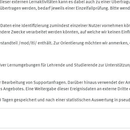
rt dieser externen Lernaktivitäten kann es dabei auch zu einer Übert
ertragen werden, bedarf jeweils einer Einzelfallprüfung. Bitte wende
n Daten eine Identifizierung zumindest einzelner Nutzer vornehmen 
 andere Zwecke verarbeitet werden könnten, auf welche wir keinen Einf
Bestandteil /mod/lti/ enthält. Zur Orientierung möchten wir anmerken,
raktiver Lernumgebungen für Lehrende und Studierende zur Unterstütz
der Bearbeitung von Supportanfragen. Darüber hinaus verwendet der An
 Angebotes. Eine Weitergabe dieser Ereignisdaten an externe Dritte e
0 Tagen gespeichert und nach einer statistischen Auswertung in pseu