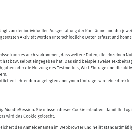
ngt von der individuellen Ausgestaltung der Kursräume und der jewei
gesetzten Aktivität werden unterschiedliche Daten erfasst und können 
isse kann es auch vorkommen, dass weitere Daten, die einzelnen Nut
ugt hat bzw. selbst eingegeben hat. Das sind beispielsweise Textbeitr
ben oder die Nutzung des Testmoduls, Wiki-Einträge und die aktive B
ern.
rtlichen Lehrenden angelegten anonymen Umfrage, wird eine direkte 
MoodleSession. Sie müssen dieses Cookie erlauben, damit Ihr Login b
s wird das Cookie gelöscht.
 speichert den Anmeldenamen im Webbrowser und heißt standardmäßig