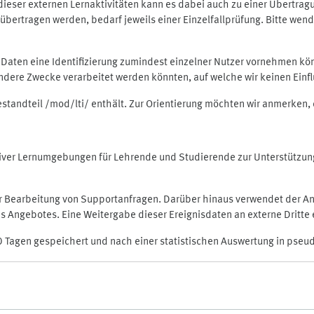
rt dieser externen Lernaktivitäten kann es dabei auch zu einer Übert
ertragen werden, bedarf jeweils einer Einzelfallprüfung. Bitte wende
n Daten eine Identifizierung zumindest einzelner Nutzer vornehmen 
 andere Zwecke verarbeitet werden könnten, auf welche wir keinen Einf
Bestandteil /mod/lti/ enthält. Zur Orientierung möchten wir anmerken,
raktiver Lernumgebungen für Lehrende und Studierende zur Unterstütz
der Bearbeitung von Supportanfragen. Darüber hinaus verwendet der An
 Angebotes. Eine Weitergabe dieser Ereignisdaten an externe Dritte e
0 Tagen gespeichert und nach einer statistischen Auswertung in pseu