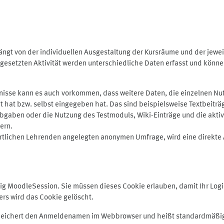
ngt von der individuellen Ausgestaltung der Kursräume und der jewei
gesetzten Aktivität werden unterschiedliche Daten erfasst und können 
isse kann es auch vorkommen, dass weitere Daten, die einzelnen Nut
ugt hat bzw. selbst eingegeben hat. Das sind beispielsweise Textbeitr
ben oder die Nutzung des Testmoduls, Wiki-Einträge und die aktive B
ern.
rtlichen Lehrenden angelegten anonymen Umfrage, wird eine direkte 
MoodleSession. Sie müssen dieses Cookie erlauben, damit Ihr Login b
s wird das Cookie gelöscht.
 speichert den Anmeldenamen im Webbrowser und heißt standardmäßig