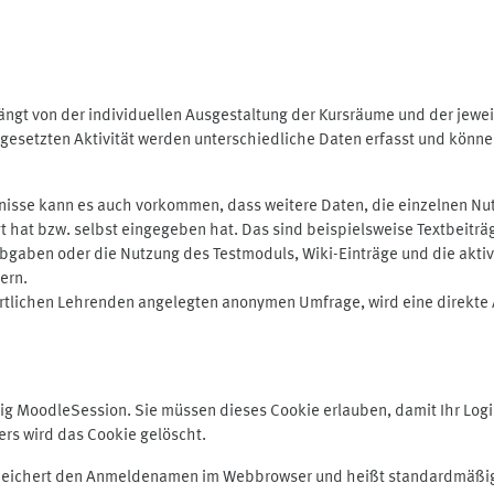
ngt von der individuellen Ausgestaltung der Kursräume und der jewei
gesetzten Aktivität werden unterschiedliche Daten erfasst und können 
isse kann es auch vorkommen, dass weitere Daten, die einzelnen Nut
ugt hat bzw. selbst eingegeben hat. Das sind beispielsweise Textbeitr
ben oder die Nutzung des Testmoduls, Wiki-Einträge und die aktive B
ern.
rtlichen Lehrenden angelegten anonymen Umfrage, wird eine direkte 
MoodleSession. Sie müssen dieses Cookie erlauben, damit Ihr Login b
s wird das Cookie gelöscht.
 speichert den Anmeldenamen im Webbrowser und heißt standardmäßig