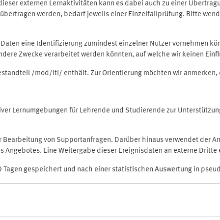
rt dieser externen Lernaktivitäten kann es dabei auch zu einer Übert
ertragen werden, bedarf jeweils einer Einzelfallprüfung. Bitte wende
n Daten eine Identifizierung zumindest einzelner Nutzer vornehmen 
 andere Zwecke verarbeitet werden könnten, auf welche wir keinen Einf
Bestandteil /mod/lti/ enthält. Zur Orientierung möchten wir anmerken,
raktiver Lernumgebungen für Lehrende und Studierende zur Unterstütz
der Bearbeitung von Supportanfragen. Darüber hinaus verwendet der An
 Angebotes. Eine Weitergabe dieser Ereignisdaten an externe Dritte e
0 Tagen gespeichert und nach einer statistischen Auswertung in pseu