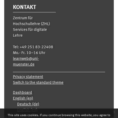
KONTAKT
Zentrum für
Hochschullehre (ZHL)
Services für digitale
Lehre
Tel:
+49 251 83-22408
Mo.- Fr. 10–16 Uhr
learnweb@uni-
muenster.de
Privacy statement
Switch to the standard theme
Dashboard
English ‎(en)‎
Deutsch ‎(de)‎
English ‎(en)‎
x
This site uses cookies. If you continue browsing this website, you agree to