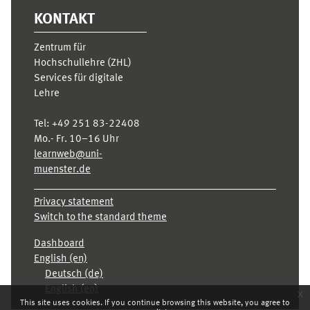
KONTAKT
Zentrum für
Hochschullehre (ZHL)
Services für digitale
Lehre
Tel:
+49 251 83-22408
Mo.- Fr. 10–16 Uhr
learnweb@uni-
muenster.de
Privacy statement
Switch to the standard theme
Dashboard
English ‎(en)‎
Deutsch ‎(de)‎
English ‎(en)‎
x
This site uses cookies. If you continue browsing this website, you agree to