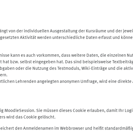
ngt von der individuellen Ausgestaltung der Kursräume und der jewei
gesetzten Aktivität werden unterschiedliche Daten erfasst und können 
isse kann es auch vorkommen, dass weitere Daten, die einzelnen Nut
ugt hat bzw. selbst eingegeben hat. Das sind beispielsweise Textbeitr
ben oder die Nutzung des Testmoduls, Wiki-Einträge und die aktive B
ern.
rtlichen Lehrenden angelegten anonymen Umfrage, wird eine direkte 
MoodleSession. Sie müssen dieses Cookie erlauben, damit Ihr Login b
s wird das Cookie gelöscht.
 speichert den Anmeldenamen im Webbrowser und heißt standardmäßig