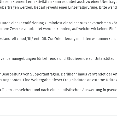
rt dieser externen Lernaktivitäten kann es dabei auch zu einer Übert
ertragen werden, bedarf jeweils einer Einzelfallprüfung. Bitte wende
n Daten eine Identifizierung zumindest einzelner Nutzer vornehmen 
 andere Zwecke verarbeitet werden könnten, auf welche wir keinen Einf
Bestandteil /mod/lti/ enthält. Zur Orientierung möchten wir anmerken,
raktiver Lernumgebungen für Lehrende und Studierende zur Unterstütz
der Bearbeitung von Supportanfragen. Darüber hinaus verwendet der An
 Angebotes. Eine Weitergabe dieser Ereignisdaten an externe Dritte e
0 Tagen gespeichert und nach einer statistischen Auswertung in pseu