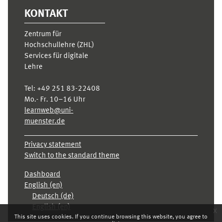
KONTAKT
Zentrum für
Hochschullehre (ZHL)
Services für digitale
Lehre
Tel:
+49 251 83-22408
Mo.- Fr. 10–16 Uhr
learnweb@uni-
muenster.de
Privacy statement
Switch to the standard theme
Dashboard
English ‎(en)‎
Deutsch ‎(de)‎
English ‎(en)‎
x
This site uses cookies. If you continue browsing this website, you agree to