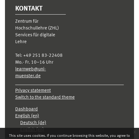
KONTAKT
Zentrum für
Hochschullehre (ZHL)
Services für digitale
Lehre
Tel:
+49 251 83-22408
Mo.- Fr. 10–16 Uhr
learnweb@uni-
muenster.de
Privacy statement
Switch to the standard theme
Dashboard
English ‎(en)‎
Deutsch ‎(de)‎
English ‎(en)‎
x
This site uses cookies. If you continue browsing this website, you agree to