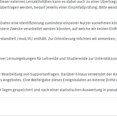
rt dieser externen Lernaktivitäten kann es dabei auch zu einer Übert
ertragen werden, bedarf jeweils einer Einzelfallprüfung. Bitte wende
n Daten eine Identifizierung zumindest einzelner Nutzer vornehmen 
 andere Zwecke verarbeitet werden könnten, auf welche wir keinen Einf
Bestandteil /mod/lti/ enthält. Zur Orientierung möchten wir anmerken,
raktiver Lernumgebungen für Lehrende und Studierende zur Unterstütz
der Bearbeitung von Supportanfragen. Darüber hinaus verwendet der An
 Angebotes. Eine Weitergabe dieser Ereignisdaten an externe Dritte e
0 Tagen gespeichert und nach einer statistischen Auswertung in pseu