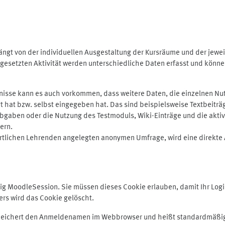
ngt von der individuellen Ausgestaltung der Kursräume und der jewei
gesetzten Aktivität werden unterschiedliche Daten erfasst und können 
isse kann es auch vorkommen, dass weitere Daten, die einzelnen Nut
ugt hat bzw. selbst eingegeben hat. Das sind beispielsweise Textbeitr
ben oder die Nutzung des Testmoduls, Wiki-Einträge und die aktive B
ern.
rtlichen Lehrenden angelegten anonymen Umfrage, wird eine direkte 
MoodleSession. Sie müssen dieses Cookie erlauben, damit Ihr Login b
s wird das Cookie gelöscht.
 speichert den Anmeldenamen im Webbrowser und heißt standardmäßig