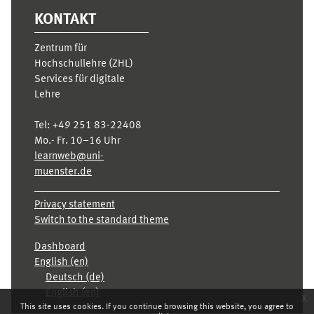
KONTAKT
Zentrum für
Hochschullehre (ZHL)
Services für digitale
Lehre
Tel:
+49 251 83-22408
Mo.- Fr. 10–16 Uhr
learnweb@uni-
muenster.de
Privacy statement
Switch to the standard theme
Dashboard
English ‎(en)‎
Deutsch ‎(de)‎
English ‎(en)‎
x
This site uses cookies. If you continue browsing this website, you agree to